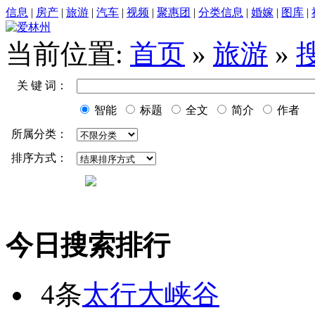
信息
|
房产
|
旅游
|
汽车
|
视频
|
聚惠团
|
分类信息
|
婚嫁
|
图库
|
当前位置:
首页
»
旅游
»
关 键 词：
智能
标题
全文
简介
作者
所属分类：
排序方式：
今日搜索排行
4条
太行大峡谷