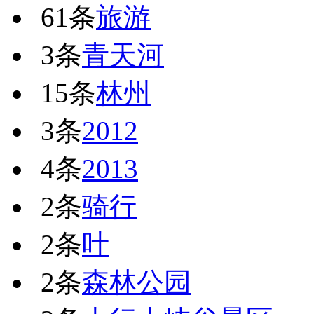
61条
旅游
3条
青天河
15条
林州
3条
2012
4条
2013
2条
骑行
2条
叶
2条
森林公园