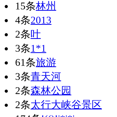
15条
林州
4条
2013
2条
叶
3条
1*1
61条
旅游
3条
青天河
2条
森林公园
2条
太行大峡谷景区