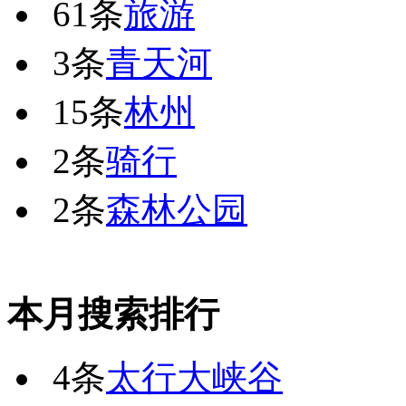
61条
旅游
3条
青天河
15条
林州
2条
骑行
2条
森林公园
本月搜索排行
4条
太行大峡谷