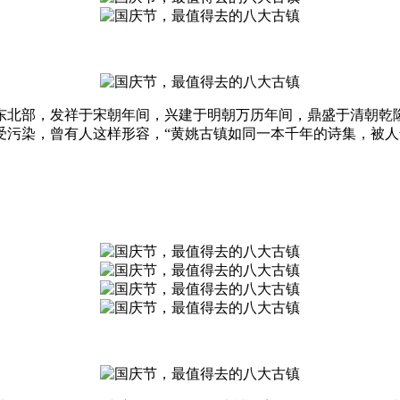
东北部，发祥于宋朝年间，兴建于明朝万历年间，鼎盛于清朝乾
受污染，曾有人这样形容，“黄姚古镇如同一本千年的诗集，被