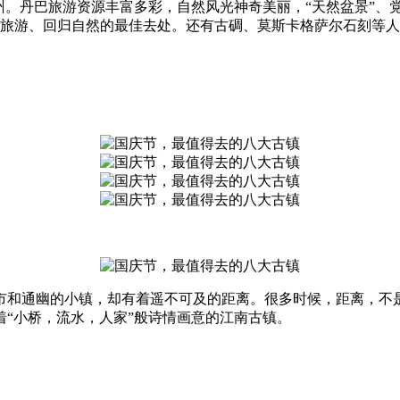
州。丹巴旅游资源丰富多彩，自然风光神奇美丽，“天然盆景”、
险旅游、回归自然的最佳去处。还有古碉、莫斯卡格萨尔石刻等
市和通幽的小镇，却有着遥不可及的距离。很多时候，距离，不
“小桥，流水，人家”般诗情画意的江南古镇。