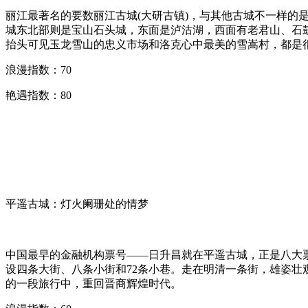
丽江最著名的要数丽江古城(大研古镇)，与其他古城不一样的
城东北部则是宝山石头城，东面是泸沽湖，西面有老君山、石
抬头可见玉龙雪山的忠义市场和洛克心中最美的雪嵩村，都是
浪漫指数：70
艳遇指数：80
平遥古城：灯火阑珊处的情梦
中国最早的金融机构票号——日升昌就在平遥古城，正是八大票
设四条大街、八条小街和72条小巷。走在明清一条街，雄姿
的一段旅行中，重回晋商辉煌时代。