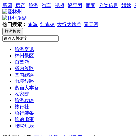
新闻
|
房产
|
旅游
|
汽车
|
视频
|
聚惠团
|
商家
|
分类信息
|
婚嫁
|
热门搜索：
旅游
红旗渠
太行大峡谷
青天河
旅游资讯
林州景区
自驾游
省内线路
国内线路
出境线路
食宿大本营
农家院
旅游攻略
旅行社
旅行装备
旅途趣事
吃喝玩乐