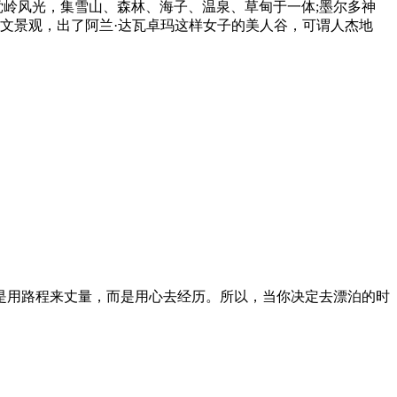
党岭风光，集雪山、森林、海子、温泉、草甸于一体;墨尔多神
人文景观，出了阿兰·达瓦卓玛这样女子的美人谷，可谓人杰地
是用路程来丈量，而是用心去经历。所以，当你决定去漂泊的时