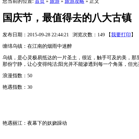
您当前的位置:
首页
»
旅游
»
旅游攻略
» 正文
国庆节，最值得去的八大古镇
发布日期：2015-09-28 22:44:21 浏览次数：
149
【
我要打印
】
缠绵乌镇：在江南的烟雨中迷醉
乌镇，是心灵极易抵达的一片圣土，很近，触手可及的美，那
那份宁静，让心变得纯洁;阳光并不能渗透到每一个角落，但
浪漫指数：50
艳遇指数：30
艳遇丽江：夜幕下的妖娆躁动