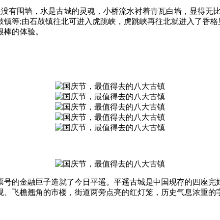
是没有围墙，水是古城的灵魂，小桥流水衬着青瓦白墙，显得无
鼓镇等;由石鼓镇往北可进入虎跳峡，虎跳峡再往北就进入了香格
很棒的体验。
号的金融巨子造就了今日平遥。平遥古城是中国现存的四座完好
壮观、飞檐翘角的市楼，街道两旁点亮的红灯笼，历史气息浓重的