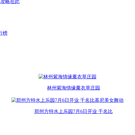
，攻略在此
行榜
林州紫海情缘薰衣草庄园
郑州方特水上乐园7月6日开业 千名比